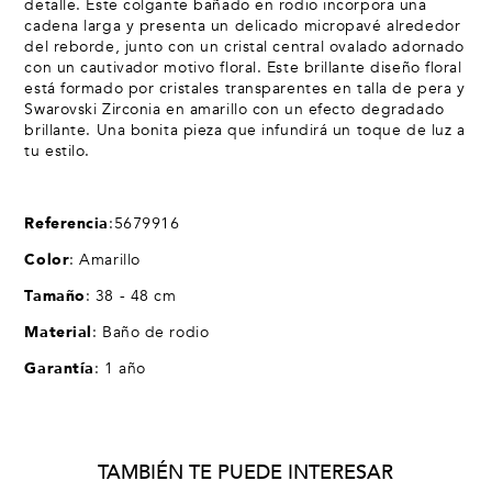
detalle. Este colgante bañado en rodio incorpora una
cadena larga y presenta un delicado micropavé alrededor
del reborde, junto con un cristal central ovalado adornado
con un cautivador motivo floral. Este brillante diseño floral
está formado por cristales transparentes en talla de pera y
Swarovski Zirconia en amarillo con un efecto degradado
brillante. Una bonita pieza que infundirá un toque de luz a
tu estilo.
Referencia
:
5679916
Color
: Amarillo
Tamaño
: 38 - 48 cm
Material
: Baño de rodio
Garantía
: 1 año
TAMBIÉN TE PUEDE INTERESAR