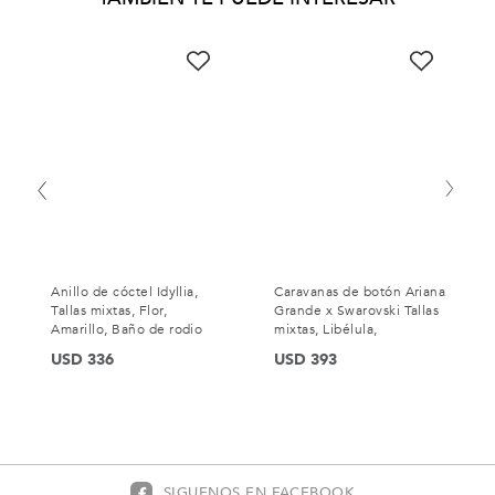
Anillo de cóctel Idyllia,
Caravanas de botón Ariana
Tallas mixtas, Flor,
Grande x Swarovski Tallas
Amarillo, Baño de rodio
mixtas, Libélula,
Multicolores, Baño de
USD 336
USD 393
rodio
SIGUENOS EN FACEBOOK