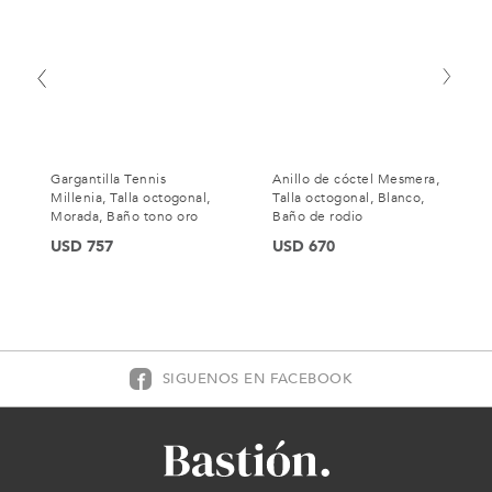
Gargantilla Tennis
Anillo de cóctel Mesmera,
Millenia, Talla octogonal,
Talla octogonal, Blanco,
Morada, Baño tono oro
Baño de rodio
USD 757
USD 670
SIGUENOS EN FACEBOOK